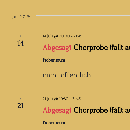
nach
Ansichten,
Datum
Veranstaltungen
wählen.
Navigation
Juli 2026
Schlüsselwort.
14.Juli @ 20:00
-
21:45
DI.
14
Abgesagt
Chorprobe (fällt a
Probenraum
nicht öffentlich
21.Juli @ 19:30
-
21:45
DI.
21
Abgesagt
Chorprobe (fällt a
Probenraum