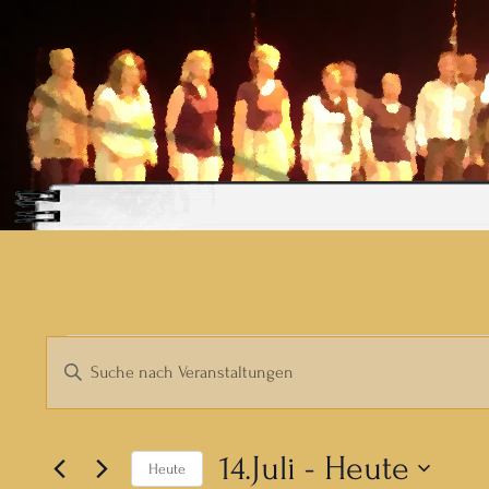
Waller Hear
Veranstaltungen
Veranstaltungen
Bitte
Schlüsselwort
Suche
eingeben.
und
Suche
14.Juli
 - 
Heute
Heute