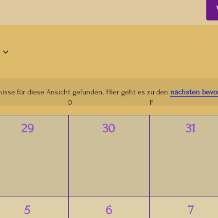
isse für diese Ansicht gefunden. Hier geht es zu den
nächsten bevo
Hinweis
TTWOCH
D
DONNERSTAG
F
FREITAG
0
0
0
29
30
31
ngen,
Veranstaltungen,
Veranstaltungen,
Verans
0
0
0
5
6
7